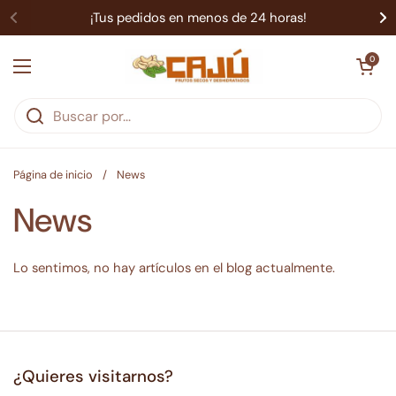
Ir al contenido
¡Tus pedidos en menos de 24 horas!
Abrir carrit
0
Abrir menú
Página de inicio
/
News
News
Lo sentimos, no hay artículos en el blog actualmente.
¿Quieres visitarnos?