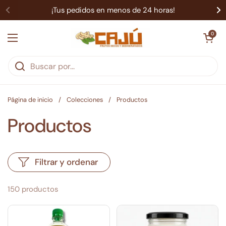
Ir al contenido
¡Tus pedidos en menos de 24 horas!
Abrir carrit
0
Abrir menú
Página de inicio
/
Colecciones
/
Productos
Productos
Filtrar y ordenar
150 productos