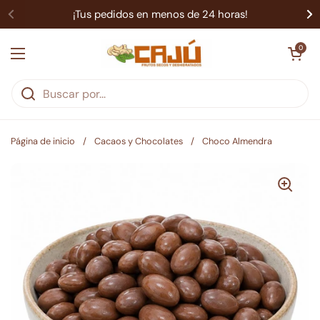
Ir al contenido
¡Tus pedidos en menos de 24 horas!
Abrir carrit
0
Abrir menú
Página de inicio
/
Cacaos y Chocolates
/
Choco Almendra