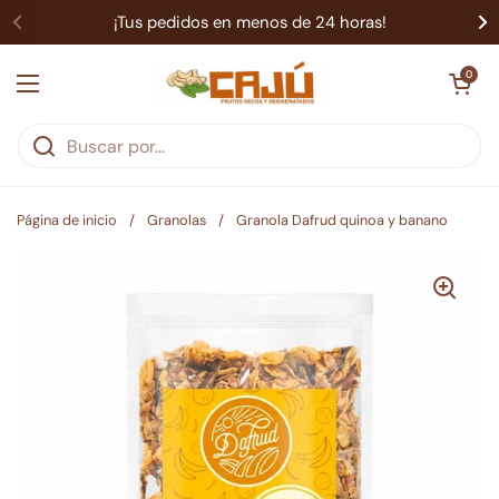
Ir al contenido
¡Tus pedidos en menos de 24 horas!
Abrir carrit
0
Abrir menú
Página de inicio
/
Granolas
/
Granola Dafrud quinoa y banano