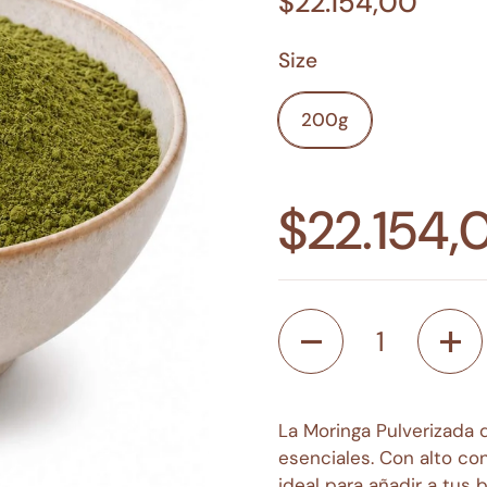
$22.154,00
Size
200g
$22.154,
Cantidad
La Moringa Pulverizada 
esenciales. Con alto co
ideal para añadir a tus