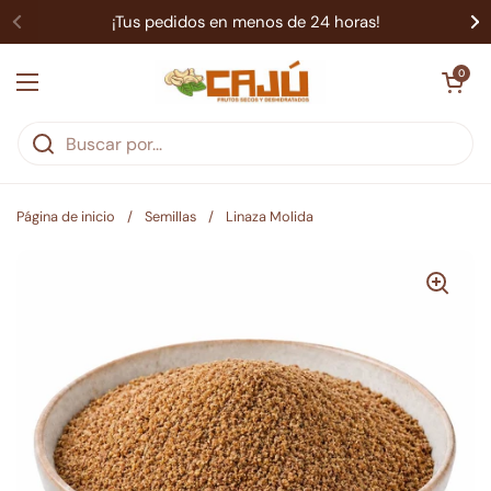
Ir al contenido
¡Tus pedidos en menos de 24 horas!
Abrir carrit
0
Abrir menú
Página de inicio
/
Semillas
/
Linaza Molida