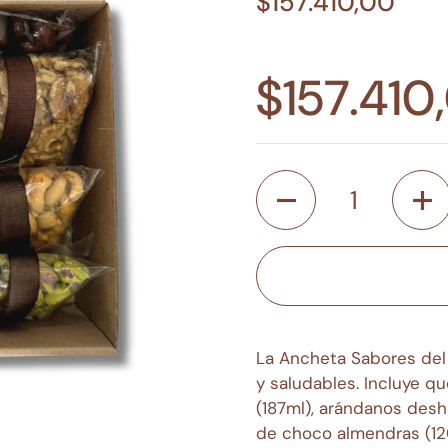
$157.410,00
$157.410
Cantidad
La Ancheta Sabores del 
y saludables. Incluye qu
(187ml), arándanos desh
de choco almendras (1