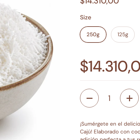
$14.310,00
Size
250g
125g
$14.310,
Cantidad
¡Sumérgete en el delici
Cajú! Elaborado con coc
adición perfecta a tus r