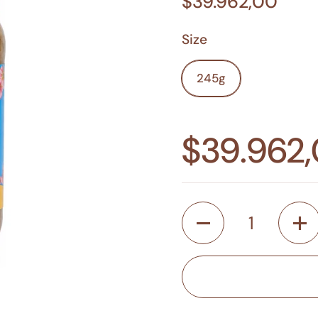
$39.962,00
Size
245g
$39.962
Cantidad