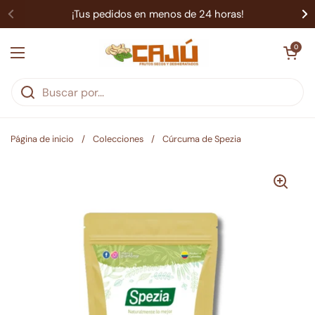
Ir al contenido
¡Tus pedidos en menos de 24 horas!
Abrir carrit
0
Abrir menú
Página de inicio
/
Colecciones
/
Cúrcuma de Spezia