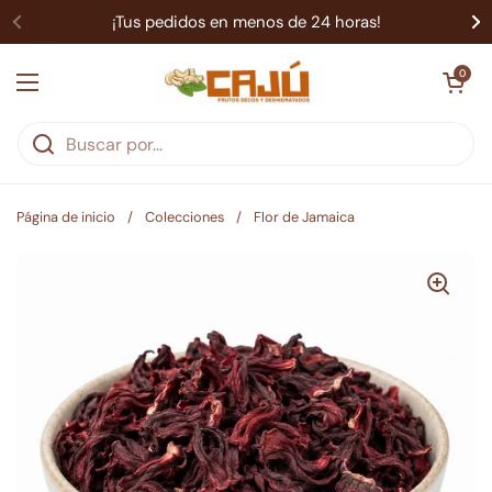
Ir al contenido
¡Tus pedidos en menos de 24 horas!
Abrir carrit
0
Abrir menú
Página de inicio
/
Colecciones
/
Flor de Jamaica