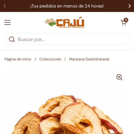
Ir al contenido
¡Tus pedidos en menos de 24 horas!
Abrir carrit
0
Abrir menú
Página de inicio
/
Colecciones
/
Manzana Deshidratada