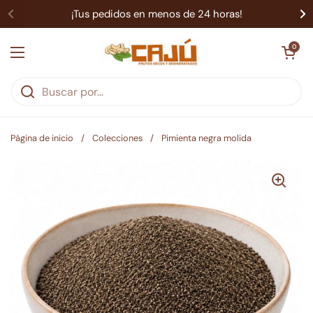
Ir al contenido
¡Tus pedidos en menos de 24 horas!
Abrir carrit
0
Abrir menú
Página de inicio
/
Colecciones
/
Pimienta negra molida