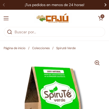
Ir al contenido
¡Tus pedidos en menos de 24 horas!
Abrir carrit
0
Abrir menú
Página de inicio
/
Colecciones
/
Spiruté Verde