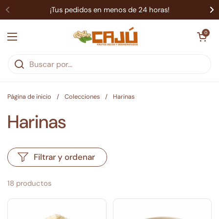
Ir al contenido
¡Tus pedidos en menos de 24 horas!
Abrir carrit
0
Abrir menú
Página de inicio
/
Colecciones
/
Harinas
Harinas
Filtrar y ordenar
18 productos