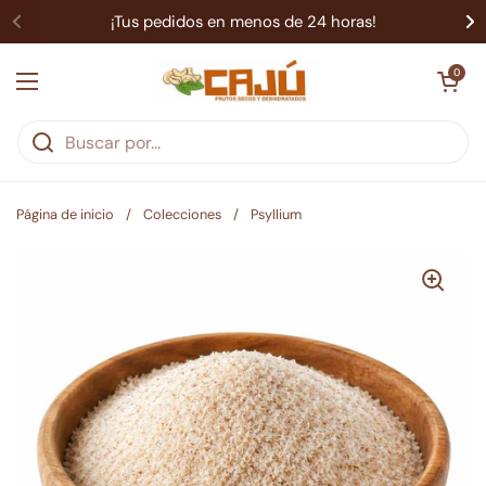
Ir al contenido
¡Tus pedidos en menos de 24 horas!
Abrir carrit
0
Abrir menú
Página de inicio
/
Colecciones
/
Psyllium